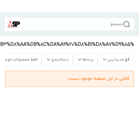
جستجو
%D9%84%D8%A7%D8%B3%D8%AA%DB%8C%DA%A9%20%D8%B1%D8%A7%D9%85
جدیدترین
برندها
دسته‌بندی
فقط محصولات موجود
کالایی در این صفحه موجود نیست