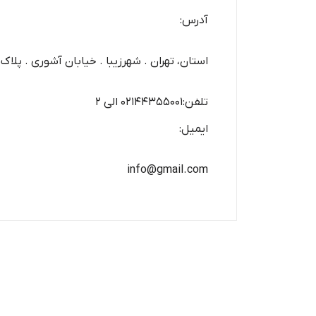
آدرس:
استان، تهران . شهرزیبا . خیابان آشوری . پلاک 56 کد پستی: 1486943571
تلفن:02144355001 الی 2
ایمیل:
info@gmail.com