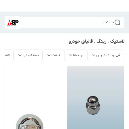
جستجو
لاستیک . رینگ . قالپاق خودرو
پربازدیدترین
برندها
قیمت
دسته‌بندی
فقط م